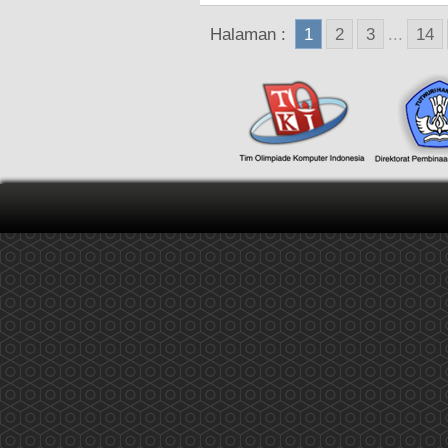
Halaman :
1
2
3
...
14