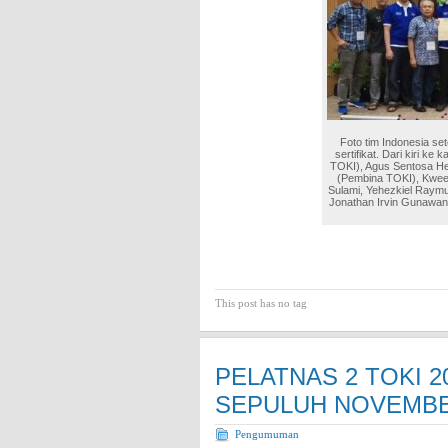
Foto tim Indonesia s
sertifikat. Dari kiri k
TOKI), Agus Sentosa H
(Pembina TOKI), Kwee L
Sulami, Yehezkiel Raym
Jonathan Irvin Gunawa
This post has no tag
PELATNAS 2 TOKI 2
SEPULUH NOVEMBE
Pengumuman