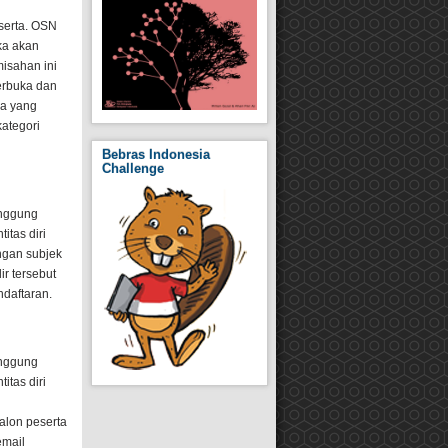
serta. OSN
ka akan
misahan ini
erbuka dan
da yang
ategori
Bebras Indonesia
Challenge
anggung
itas diri
gan subjek
ir tersebut
ndaftaran.
anggung
itas diri
calon peserta
email