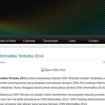
Hall of Fame
Calendar
Downloads
Links
Contact
formatika Terbuka 2014
uman
1
matika Terbuka 2014
(untuk selanjutnya disebut OSN Terbuka) adalah olimpiade 
 kontes pemrograman yang diadakan bersamaan dengan OSN 2014 bidang informa
i Mataram, Nusa Tenggara Barat (untuk selanjutnya disebut OSN Informatika 2014)
dakannya OSN Terbuka ini adalah untuk memberikan kesempatan kepada peserta
u dan lain hal tidak diundang ke OSN Informatika 2014. OSN Terbuka dilaksanaka
n prosedur dan aturan yang serupa dengan OSN Informatika 2014.