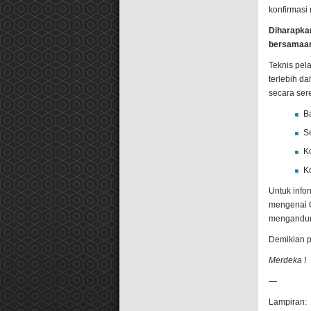
konfirmasi
Diharapkan
bersamaan
Teknis pel
terlebih 
secara ser
B
S
K
K
Untuk info
mengenai O
mengandu
Demikian p
Merdeka !
—
Lampiran: