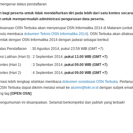
 mengenai status pendaftaran.
 bagi peserta untuk tidak mendaftarkan diri pada lebih dari satu kontes secara
 untuk mempermudah administrasi pengurusan data peserta.
aksanaan OSN Terbuka akan menyerupai OSN Informatika 2014 di Mataram (untuk 
dahulu membaca
dokumen Teknis OSN Informatika 2014
). OSN Terbuka akan dilaks
entak dengan OSN Informatika 2014 dengan jadwal sebagai berikut:
atas Pendaftaran : 30 Agustus 2014, pukul 23:59 WIB (GMT +7)
esi Latihan (Hari 0) : 2 September 2014,
pukul 13.00 WIB (GMT +7)
ontes (Hari 1) : 3 September 2014,
pukul 09.00 WIB (GMT +7)
ontes (Hari 2) : 4 September 2014,
pukul 09.00 WIB (GMT +7)
rmasi lebih lengkap silahkan membaca
dokumen sosialisasi OSN Terbuka
. Pertan
SN Terbuka dapat dikirim melalui email ke
alumni@toki.or.id
dengan subjek emai
ng tag
[OPEN OSN]
.
engumuman ini disampaikan. Selamat berkompetisi dan jadilah yang terbaik!