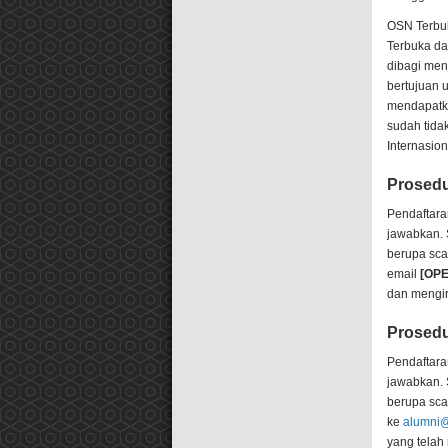
OSN Terbuk
Terbuka da
dibagi menj
bertujuan 
mendapatka
sudah tida
Internasion
Prosedu
Pendaftara
jawabkan. S
berupa scan
email
[OPE
dan mengir
Prosedu
Pendaftara
jawabkan. S
berupa sca
ke
alumni@t
yang telah 