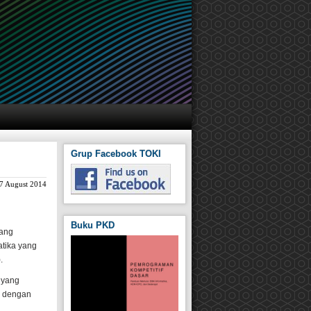
Grup Facebook TOKI
7 August 2014
Buku PKD
yang
tika yang
.
 yang
n dengan