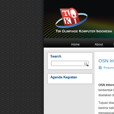
Home
About
Search
OSN In
Pengum
Agenda Kegiatan
OSN Infor
berbentuk
diadakan d
Tujuan dia
karena sat
menggunaka