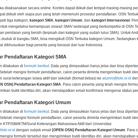
a dilaksanakan secara online. Kontes dapat diikuti dari tempat masing-masing pe
pat diikuti oleh siapa pun yang telah memenuhi prosedur pendaftaran. OSN Terbu
adi tiga kategori,
kategori SMA
,
kategori Umum
, dan
kategori Internasional
. Pe
untuk mengetahui kemampuan siswa/i SMA/ sederajat yang berkompetisi di OSN T
n penilaian yang bersih (terpisah dari kategori yang sudah lulus SMA). Untuk An
k duduk di bangku SMA, bisa mengikuti OSN Terbuka kategori Umum. Sedangkan k
al dikhususkan bagi peserta yang berasal dari luar Indonesia.
r Pendaftaran Kategori SMA
n dilakukan di
formulir berikut
. Data yang dimasukkan harus jelas dan bisa dipert
etelah mengisi formulir pendaftaran, calon peserta diminta mengirimkan bukti ident
 surat keterangan siswa aktif dari sekolah (format bebas) ke
alumni@toki.or.id
den
N OSN] Pendaftaran Kategori SMA
. Para calon peserta yang telah mengisi formul
imkan bukti identitas diri, akan mendapatkan email konfirmasi mengenai status pe
r Pendaftaran Kategori Umum
n dilakukan di
formulir berikut
. Data yang dimasukkan harus jelas dan bisa dipert
etelah mengisi formulir pendaftaran, calon peserta diminta mengirimkan bukti ident
n KTP/SIM/KTM/Surat Keterangan Mahasiswa Aktif dari Universitas
oki.or.id
dengan subjek email
[OPEN OSN] Pendaftaran Kategori Umum
. Para 
mengisi formulir tersebut dan mengirimkan bukti identitas diri, akan mendapatkan 