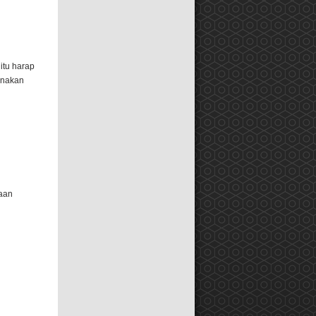
itu harap
anakan
yaan
l