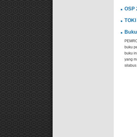
OSP 
TOKI
Buku
PEMROG
buku p
buku in
yang ma
silabus