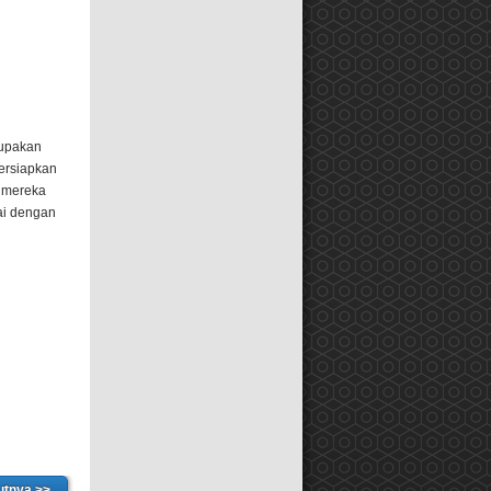
upakan
ersiapkan
i mereka
ai dengan
utnya >>