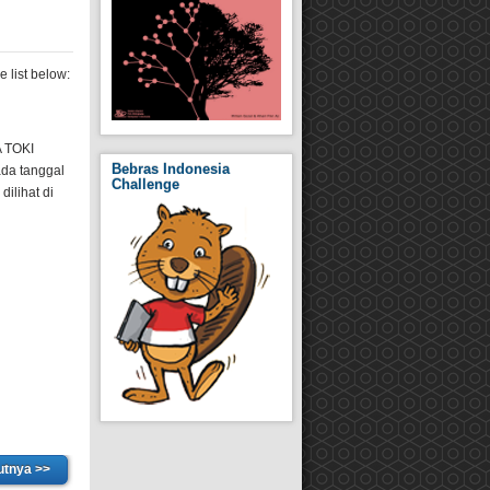
e list below:
A TOKI
Bebras Indonesia
ada tanggal
Challenge
ilihat di
utnya >>