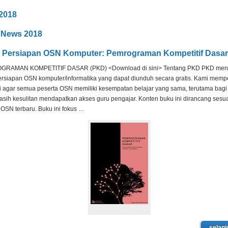
2018
 News 2018
 Persiapan OSN Komputer: Pemrograman Kompetitif Dasar
RAMAN KOMPETITIF DASAR (PKD) <Download di sini> Tentang PKD PKD mer
ersiapan OSN komputer/informatika yang dapat diunduh secara gratis. Kami memp
i agar semua peserta OSN memiliki kesempatan belajar yang sama, terutama bag
sih kesulitan mendapatkan akses guru pengajar. Konten buku ini dirancang sesu
 OSN terbaru. Buku ini fokus …
selanj