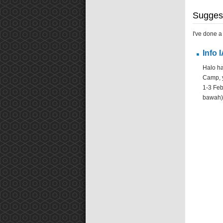
Suggest
I've done a
Info 
Halo ha
Camp, y
1-3 Feb
bawah).