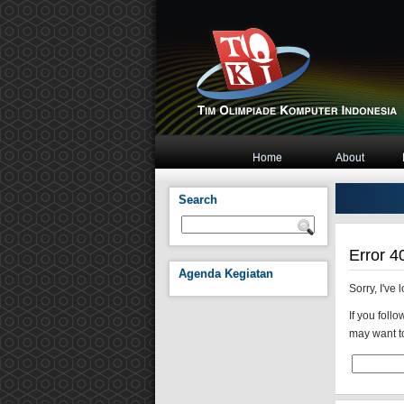
Home
About
Search
Error 4
Agenda Kegiatan
Sorry, I've
If you fol
may want to